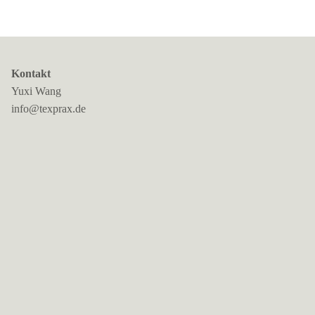
Kontakt
Yuxi Wang
info@texprax.de